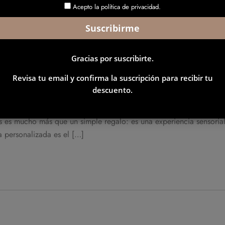
Acepto la política de privacidad.
Gracias por suscribirte.
entín: Vela Personalizada con Aro
Revisa tu email y confirma la suscripción para recibir tu
descuento.
Valentín? Nada dice “te amo” mejor que un detalle lleno de signif
s es mucho más que un simple regalo: es una experiencia sensoria
 personalizada es el […]