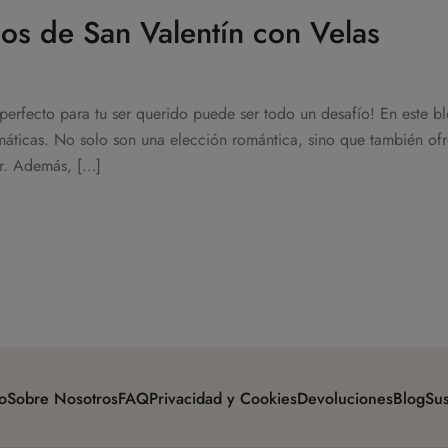
os de San Valentín con Velas
 perfecto para tu ser querido puede ser todo un desafío! En este b
máticas. No solo son una elección romántica, sino que también of
or. Además, […]
o
Sobre Nosotros
FAQ
Privacidad y Cookies
Devoluciones
Blog
Sus