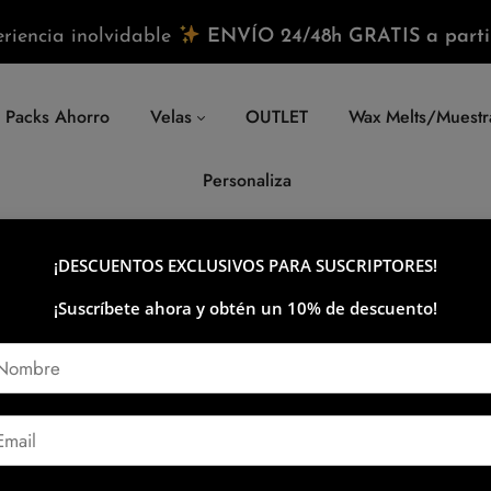
riencia inolvidable
ENVÍO 24/48h GRATIS a parti
Packs Ahorro
Velas
OUTLET
Wax Melts/Muestr
Personaliza
¡DESCUENTOS EXCLUSIVOS PARA SUSCRIPTORES!
stra Vela Personalizada
¡Suscríbete ahora y obtén un 10% de descuento!
mundo lleno de responsabilidades y ritmo acelerado, es crucial to
. Nuestra vela personalizada con aroma a rosas está diseñada par
ad. […]