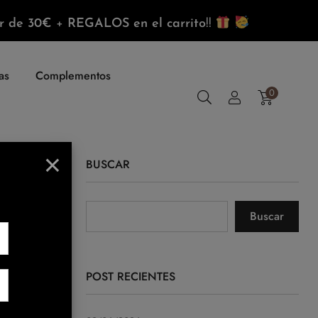
r de 30€
+
REGALOS
en el carrito
!!
as
Complementos
0
×
BUSCAR
Buscar
marte un
a
POST RECIENTES