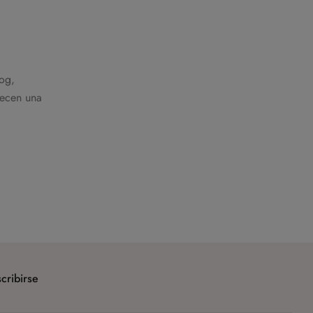
log,
recen una
cribirse