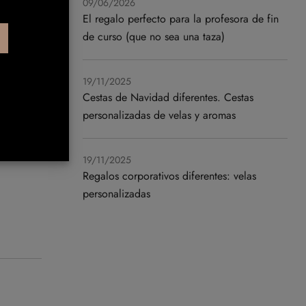
09/06/2026
El regalo perfecto para la profesora de fin
de curso (que no sea una taza)
19/11/2025
ma a
Cestas de Navidad diferentes. Cestas
personalizadas de velas y aromas
icado y
19/11/2025
l
Regalos corporativos diferentes: velas
personalizadas