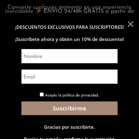
Convierte cualquier momento en una experiencia
inolvidable
ENVÍO 24/48h GRATIS a partir de
×
30€
+
REGALOS
en el carrito
!!
¡DESCUENTOS EXCLUSIVOS PARA SUSCRIPTORES!
0
¡Suscríbete ahora y obtén un 10% de descuento!
MENU
Icons
[olars-icons-preview]
Acepto la política de privacidad.
Contacto
Sobre Nosotros
FAQ
Privacidad y Cookies
Devoluciones
Blog
Suscribirse
Gracias por suscribirte.
Revisa tu email y confirma la suscripción