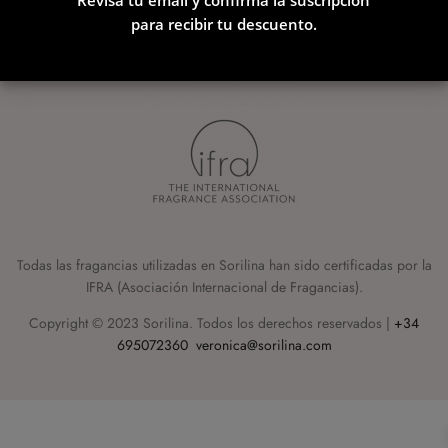
Wax Melts - Muestras
para recibir tu descuento.
Aromáticas
2,95
€
+
AÑADIR
Todas las fragancias utilizadas en Sorilina han sido certificadas por la
IFRA (Asociación Internacional de Fragancias).
Copyright © 2023 Sorilina. Todos los derechos reservados |
+34
695072360
veronica@sorilina.com