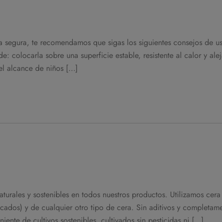
era segura, te recomendamos que sigas los siguientes consejos de u
: colocarla sobre una superficie estable, resistente al calor y ale
del alcance de niños […]
aturales y sostenibles en todos nuestros productos. Utilizamos cera
os) y de cualquier otro tipo de cera. Sin aditivos y completam
ente de cultivos sostenibles, cultivados sin pesticidas ni […]