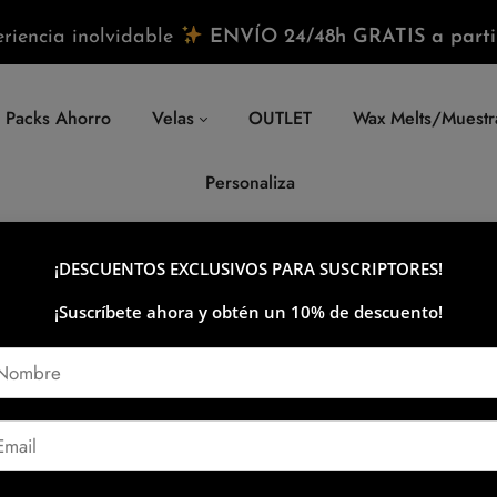
riencia inolvidable
ENVÍO 24/48h GRATIS a parti
Packs Ahorro
Velas
OUTLET
Wax Melts/Muestr
Personaliza
¡DESCUENTOS EXCLUSIVOS PARA SUSCRIPTORES!
do
¡Suscríbete ahora y obtén un 10% de descuento!
Alma Más allá de ser simples fuentes de luz y fragancia, las velas
as culturas y prácticas. A lo largo de la historia, las velas han si
es y crear conexiones espirituales. […]