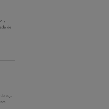
so y
jada de
 de soja
ente