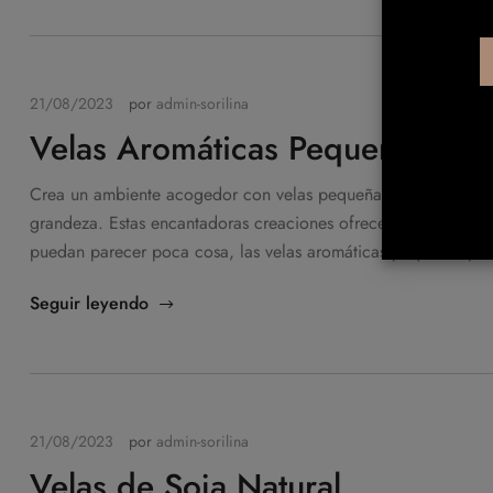
21/08/2023
por
admin-sorilina
Velas Aromáticas Pequeñas
Crea un ambiente acogedor con velas pequeñas Las velas aro
grandeza. Estas encantadoras creaciones ofrecen fragancias
puedan parecer poca cosa, las velas aromáticas pequeñas pose
Seguir leyendo
21/08/2023
por
admin-sorilina
Velas de Soja Natural