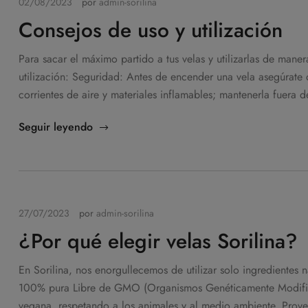
02/08/2023
por
admin-sorilina
Consejos de uso y utilización
Para sacar el máximo partido a tus velas y utilizarlas de man
utilización: Seguridad: Antes de encender una vela asegúrate de
corrientes de aire y materiales inflamables; mantenerla fuera 
Seguir leyendo
27/07/2023
por
admin-sorilina
¿Por qué elegir velas Sorilina?
En Sorilina, nos enorgullecemos de utilizar solo ingredientes n
100% pura Libre de GMO (Organismos Genéticamente Modificad
vegana, respetando a los animales y al medio ambiente. Proveni