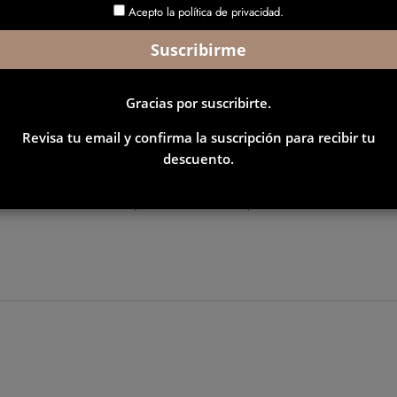
Acepto la política de privacidad.
Gracias por suscribirte.
Revisa tu email y confirma la suscripción para recibir tu
máticas pequeñas demuestran que el tamaño no siempre define la
descuento.
 cautivadoras y una atmósfera acogedora en un formato compacto.
en un encanto único y una versatilidad que las convierten en favo