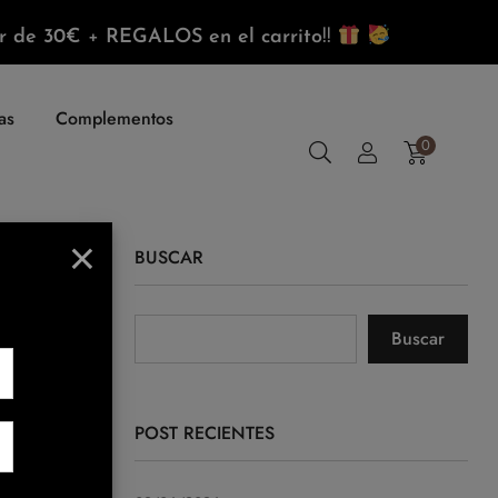
r de 30€
+
REGALOS
en el carrito
!!
as
Complementos
0
×
BUSCAR
Buscar
do
POST RECIENTES