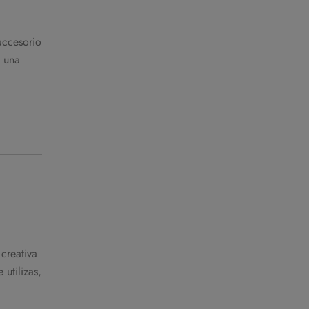
accesorio
n una
creativa
utilizas,