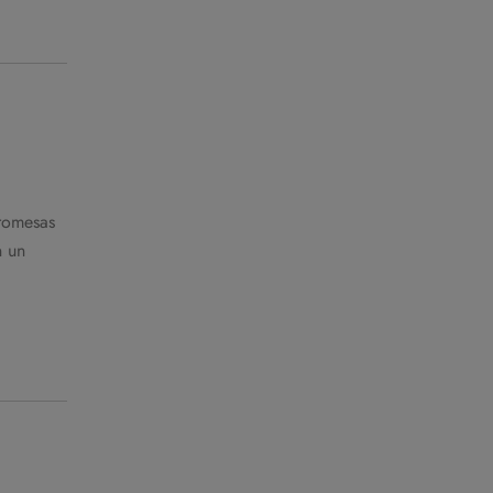
romesas
n un