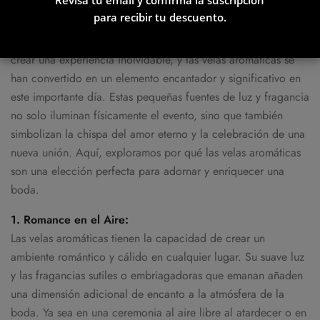
Vela Chai
para recibir tu descuento.
Las bodas son momentos mágicos, llenos de amor, alegría y
21,95
€
promesas de un futuro compartido. Cada detalle cuenta para
+
AÑADIR
crear una experiencia inolvidable, y las velas aromáticas se
han convertido en un elemento encantador y significativo en
este importante día. Estas pequeñas fuentes de luz y fragancia
no solo iluminan físicamente el evento, sino que también
simbolizan la chispa del amor eterno y la celebración de una
nueva unión. Aquí, exploramos por qué las velas aromáticas
son una elección perfecta para adornar y enriquecer una
boda.
1. Romance en el Aire:
Las velas aromáticas tienen la capacidad de crear un
ambiente romántico y cálido en cualquier lugar. Su suave luz
y las fragancias sutiles o embriagadoras que emanan añaden
una dimensión adicional de encanto a la atmósfera de la
boda. Ya sea en una ceremonia al aire libre al atardecer o en