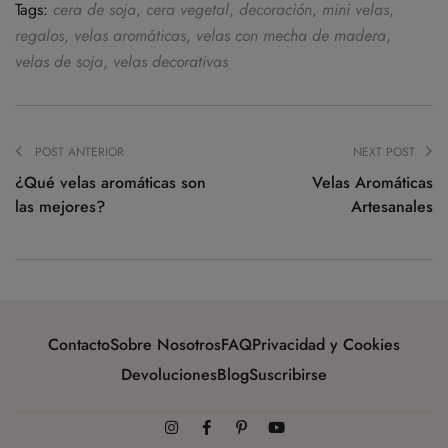
Tags:
cera de soja
,
cera vegetal
,
decoración
,
mini velas
,
regalos
,
velas aromáticas
,
velas con mecha de madera
,
velas de soja
,
velas decorativas
POST ANTERIOR
NEXT POST
¿Qué velas aromáticas son
Velas Aromáticas
las mejores?
Artesanales
Contacto
Sobre Nosotros
FAQ
Privacidad y Cookies
Devoluciones
Blog
Suscribirse