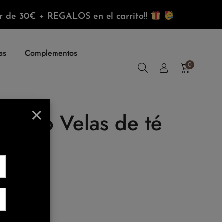
r de 30€
+
REGALOS
en el carrito
!!
as
Complementos
0
×
ndario Velas de té
Valoración)