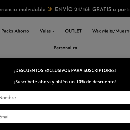
riencia inolvidable
ENVÍO 24/48h GRATIS a parti
Packs Ahorro
Velas
OUTLET
Wax Melts/Muestr
Personaliza
Cale
¡DESCUENTOS EXCLUSIVOS PARA SUSCRIPTORES!
¡Suscríbete ahora y obtén un 10% de descuento!
(
1
Rated
1
5.00
out
17,95
€
of 5 based on
customer
rating
En stock