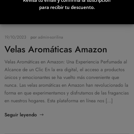
Vela Chai
para recibir tu descuento.
21,95
€
+
AÑADIR
19/10/2023
por
admin-sorilina
Velas Aromáticas Amazon
Velas Aromáticas en Amazon: Una Experiencia Perfumada al
Alcance de un Clic En la era digital, el acceso a productos
únicos y emocionantes se ha vuelto más conveniente que
nunca. Las velas aromáticas en Amazon han revolucionado la
forma en que experimentamos y disfrutamos de las fragancias
en nuestros hogares. Esta plataforma en línea nos […]
Seguir leyendo